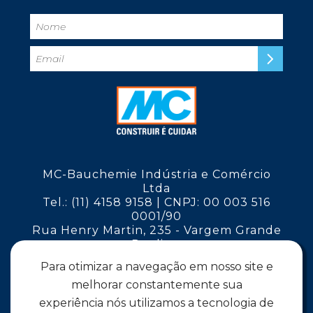
MC-Bauchemie Indústria e Comércio
Ltda
Tel.: (11) 4158 9158 | CNPJ: 00 003 516
0001/90
Rua Henry Martin, 235 - Vargem Grande
Paulista
São Paulo - CEP 06730-000
Para otimizar a navegação em nosso site e
melhorar constantemente sua
Siga a MC
experiência nós utilizamos a tecnologia de