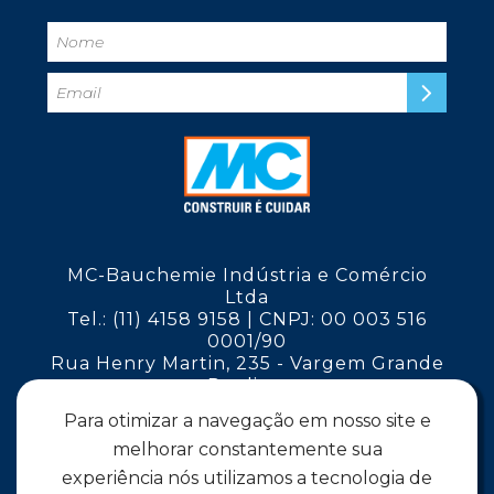
MC-Bauchemie Indústria e Comércio
Ltda
Tel.: (11) 4158 9158 | CNPJ: 00 003 516
0001/90
Rua Henry Martin, 235 - Vargem Grande
Paulista
São Paulo - CEP 06730-000
Para otimizar a navegação em nosso site e
melhorar constantemente sua
Siga a MC
experiência nós utilizamos a tecnologia de