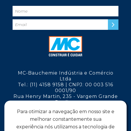
MC-Bauchemie Indústria e Comércio
Ltda
Tel.: (11) 4158 9158 | CNPJ: 00 003 516
0001/90
Rua Henry Martin, 235 - Vargem Grande
Paulista
São Paulo - CEP 06730-000
Para otimizar a navegação em nosso site e
melhorar constantemente sua
Siga a MC
experiência nós utilizamos a tecnologia de